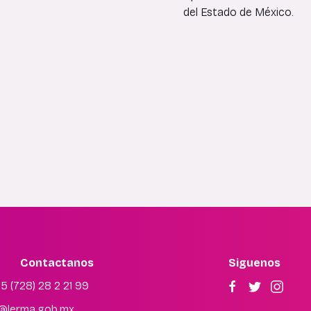
del Estado de México.
Contactanos
Siguenos
5 (728) 28 2 21 99
f@lerma.gob.mx