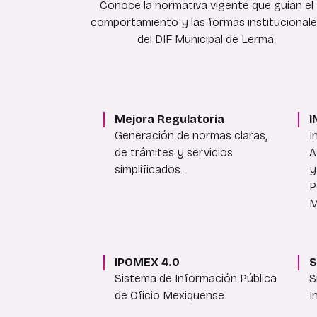
Conoce la normativa vigente que guían el
comportamiento y las formas institucional
del DIF Municipal de Lerma.
Mejora Regulatoria
I
Generación de normas claras,
I
de trámites y servicios
A
simplificados.
y
P
M
IPOMEX 4.0
S
Sistema de Información Pública
S
de Oficio Mexiquense
I