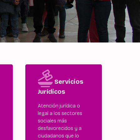
Servicios
Jurídicos
Atención jurídica o
legal a los sectores
sociales más
.
desfavorecidos y a
ciudadanos que lo