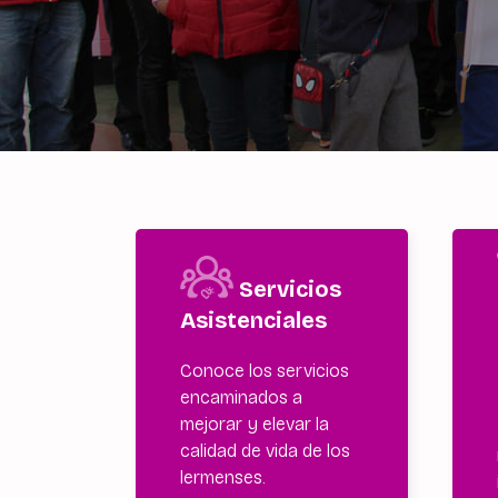
Servicios
Asistenciales
Conoce los servicios
encaminados a
mejorar y elevar la
calidad de vida de los
lermenses.